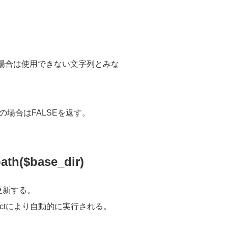
い場合は使用できない文字列とみな
の場合はFALSEを返す。
th($base_dir)
更新する。
structにより自動的に実行される。