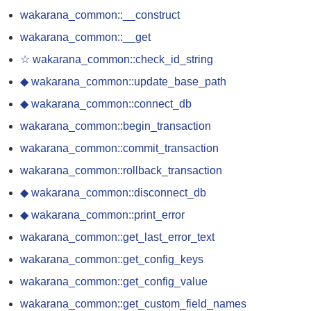
wakarana_common::__construct
wakarana_common::__get
☆ wakarana_common::check_id_string
◆ wakarana_common::update_base_path
◆ wakarana_common::connect_db
wakarana_common::begin_transaction
wakarana_common::commit_transaction
wakarana_common::rollback_transaction
◆ wakarana_common::disconnect_db
◆ wakarana_common::print_error
wakarana_common::get_last_error_text
wakarana_common::get_config_keys
wakarana_common::get_config_value
wakarana_common::get_custom_field_names