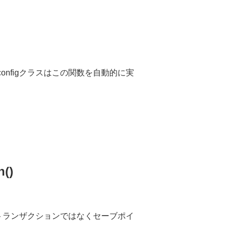
。
_configクラスはこの関数を自動的に実
。
n()
トランザクションではなくセーブポイ