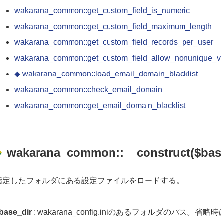
wakarana_common::get_custom_field_is_numeric
wakarana_common::get_custom_field_maximum_length
wakarana_common::get_custom_field_records_per_user
wakarana_common::get_custom_field_allow_nonunique_v
◆ wakarana_common::load_email_domain_blacklist
wakarana_common::check_email_domain
wakarana_common::get_email_domain_blacklist
wakarana_common::__construct($bas
指定したフォルダにある設定ファイルをロードする。
base_dir
: wakarana_config.iniのあるフォルダのパス。省