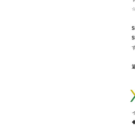
☆
$
$