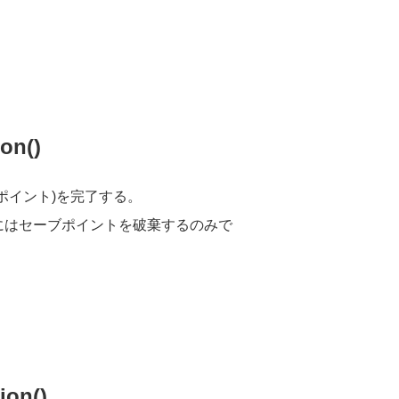
。
on()
ポイント)を完了する。
にはセーブポイントを破棄するのみで
。
ion()