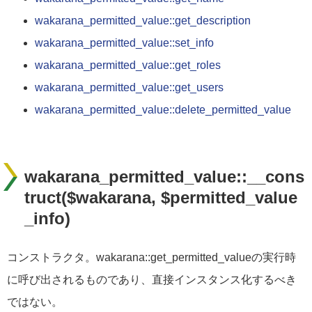
wakarana_permitted_value::get_description
wakarana_permitted_value::set_info
wakarana_permitted_value::get_roles
wakarana_permitted_value::get_users
wakarana_permitted_value::delete_permitted_value
wakarana_permitted_value::__cons
truct($wakarana, $permitted_value
_info)
コンストラクタ。wakarana::get_permitted_valueの実行時
に呼び出されるものであり、直接インスタンス化するべき
ではない。