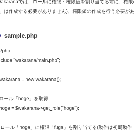
Wakaranaでは、ロールに権限・権限値を割り当てる前に、権
y」は作成する必要がありません)、権限値の作成を行う必要が
sample.php
?php
nclude "wakarana/main.php";
wakarana = new wakarana();
//ロール「hoge」を取得
hoge = $wakarana->get_role("hoge");
// ロール「hoge」に権限「fuga」を割り当てる(動作は初期動作