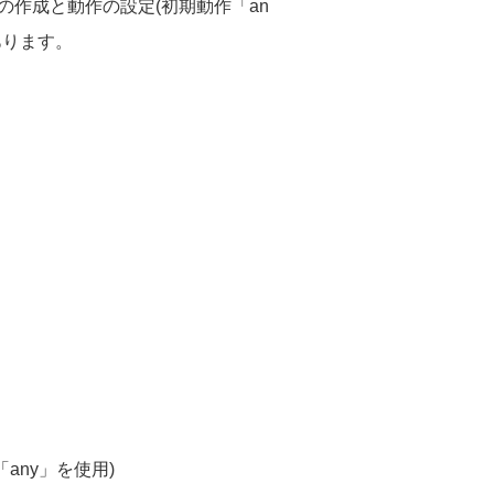
限の作成と動作の設定(初期動作「an
あります。
「any」を使用)