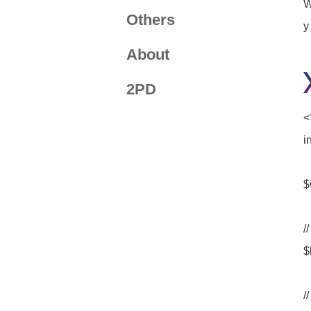
Others
About
2PD
<
i
$
$