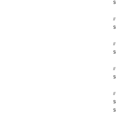
$
$
$
$
$
$