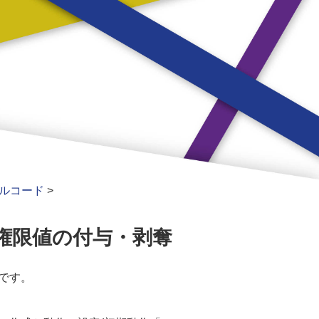
ルコード
>
と権限値の付与・剥奪
ドです。